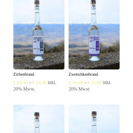
Zirbenbrand
Zwetschkenbrand
Preisspanne:
Preisspanne:
€
18,40
–
€
23,40
inkl.
€
16,90
–
€
21,80
inkl.
€ 18,40
€ 16,90
20% Mwst.
20% Mwst.
bis
bis
€ 23,40
€ 21,80