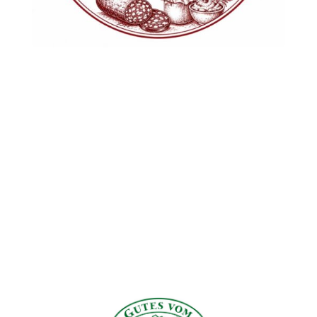
Kontakt
Mst. Ing. Stefan Dohr
vlg. Zechner
Hartelsberg 12
9421 Eitweg
Kärnten
Kontakt
Kontaktformular
info@edeldestillerie-dohr.at
0699/17377335
Impressum
Datenschutzerklärung