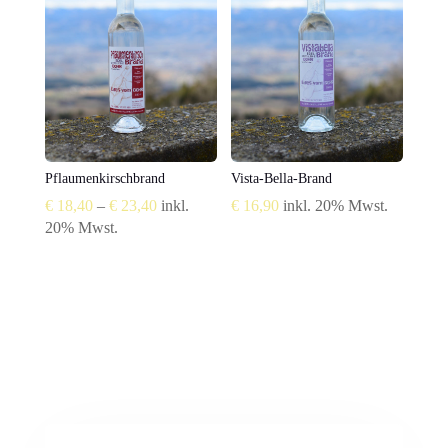
Pflaumenkirschbrand
Vista-Bella-Brand
Preisspanne:
€
18,40
–
€
23,40
inkl.
€
16,90
inkl. 20% Mwst.
€ 18,40
20% Mwst.
bis
€ 23,40