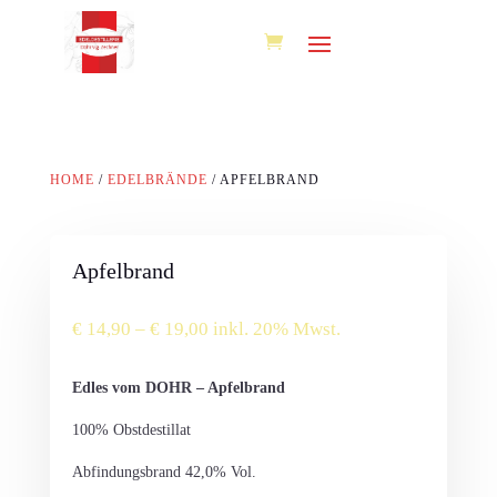
HOME
/
EDELBRÄNDE
/ APFELBRAND
Apfelbrand
Preisspanne:
€
14,90
–
€
19,00
inkl. 20% Mwst.
€ 14,90
bis
Edles vom DOHR – Apfelbrand
€ 19,00
100% Obstdestillat
Abfindungsbrand 42,0% Vol.