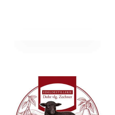
Edeldestillerie Hofprodukte