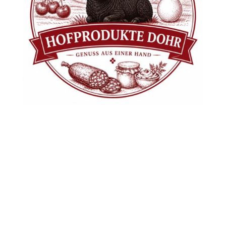
Kontakt
Mst. Ing. Stefan Dohr
vlg. Zechner
Hartelsberg 12
9421 Eitweg
Kärnten
Kontakt
Kontaktformular
info@edeldestillerie-dohr.at