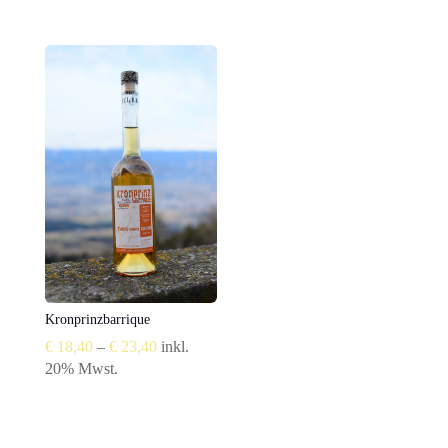
bis
€ 21,80
Kronprinzbarrique
Preisspanne:
€
18,40
–
€
23,40
inkl.
€ 18,40
20% Mwst.
bis
€ 23,40