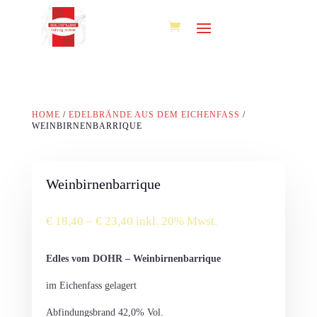
HOME
/
EDELBRÄNDE AUS DEM EICHENFASS
/
WEINBIRNENBARRIQUE
Weinbirnenbarrique
Preisspanne:
€
18,40
–
€
23,40
inkl. 20% Mwst.
€ 18,40
bis
Edles vom DOHR – Weinbirnenbarrique
€ 23,40
im Eichenfass gelagert
Abfindungsbrand 42,0% Vol.