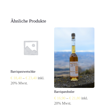
Ähnliche Produkte
Barriquezwetschke
Preisspanne:
€
18,40
–
€
23,40
inkl.
€ 18,40
20% Mwst.
bis
Barriqueobstler
€ 23,40
Preisspanne:
€
16,90
–
€
21,80
inkl.
€ 16,90
20% Mwst.